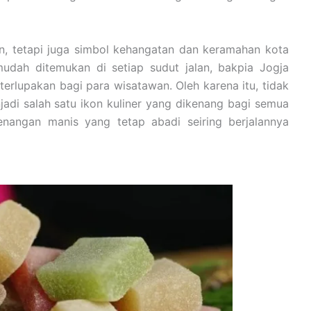
n, tetapi juga simbol kehangatan dan keramahan kota
mudah ditemukan di setiap sudut jalan, bakpia Jogja
erlupakan bagi para wisatawan. Oleh karena itu, tidak
adi salah satu ikon kuliner yang dikenang bagi semua
nangan manis yang tetap abadi seiring berjalannya