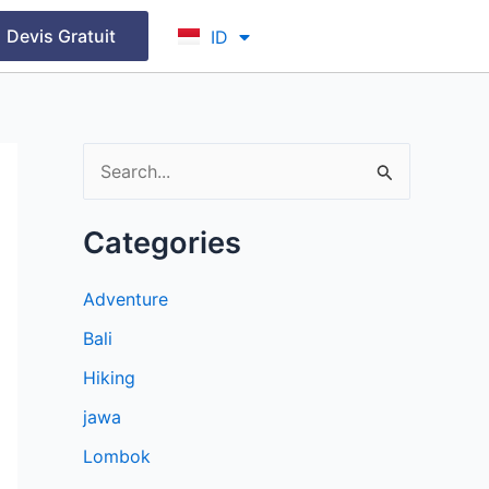
FR
Devis Gratuit
ID
EN
S
e
Categories
a
r
Adventure
c
Bali
h
Hiking
f
jawa
o
r
Lombok