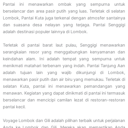
Pantai ini menawarkan ombak yang sempurna untuk
berselancar dan area pasir putih yang luas. Terletak di selatan
Lombok, Pantai Kuta juga terkenal dengan atmosfer santainya
dan suasana desa nelayan yang terjaga. Pantai Senggigi
adalah destinasi populer lainnya di Lombok.
Terletak di pantai barat laut pulau, Senggigi menawarkan
serangkaian resor yang menggabungkan kenyamanan dan
keindahan alam. Ini adalah tempat yang sempurna untuk
menikmati matahari terbenam yang indah. Pantai Tanjung Aan
adalah tujuan lain yang wajib dikunjungi di Lombok,
menawarkan pasir putih dan air biru yang memukau. Terletak di
selatan Kuta, pantai ini menawarkan pemandangan yang
menawan. Kegiatan yang dapat dinikmati di pantai ini termasuk
berselancar dan mencicipi camilan lezat di restoran-restoran
pantai kecil.
Voyage Lombok dan Gili adalah pilihan terbaik untuk perjalanan
Anda ke Lombok dan Gili. Mereka akan memastikan Anda