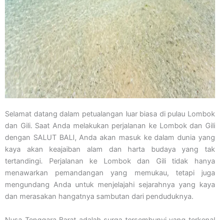
Selamat datang dalam petualangan luar biasa di pulau Lombok
dan Gili. Saat Anda melakukan perjalanan ke Lombok dan Gili
dengan SALUT BALI, Anda akan masuk ke dalam dunia yang
kaya akan keajaiban alam dan harta budaya yang tak
tertandingi. Perjalanan ke Lombok dan Gili tidak hanya
menawarkan pemandangan yang memukau, tetapi juga
mengundang Anda untuk menjelajahi sejarahnya yang kaya
dan merasakan hangatnya sambutan dari penduduknya.
Nusa Tenggara Barat adalah surga tersembunyi yang terkenal