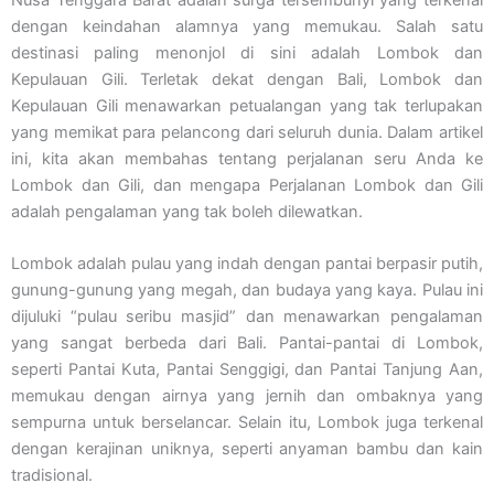
dengan keindahan alamnya yang memukau. Salah satu
destinasi paling menonjol di sini adalah Lombok dan
Kepulauan Gili. Terletak dekat dengan Bali, Lombok dan
Kepulauan Gili menawarkan petualangan yang tak terlupakan
yang memikat para pelancong dari seluruh dunia. Dalam artikel
ini, kita akan membahas tentang perjalanan seru Anda ke
Lombok dan Gili, dan mengapa Perjalanan Lombok dan Gili
adalah pengalaman yang tak boleh dilewatkan.
Lombok adalah pulau yang indah dengan pantai berpasir putih,
gunung-gunung yang megah, dan budaya yang kaya. Pulau ini
dijuluki “pulau seribu masjid” dan menawarkan pengalaman
yang sangat berbeda dari Bali. Pantai-pantai di Lombok,
seperti Pantai Kuta, Pantai Senggigi, dan Pantai Tanjung Aan,
memukau dengan airnya yang jernih dan ombaknya yang
sempurna untuk berselancar. Selain itu, Lombok juga terkenal
dengan kerajinan uniknya, seperti anyaman bambu dan kain
tradisional.