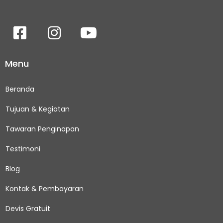
F
I
Y
a
n
o
c
s
u
Menu
e
t
t
b
a
u
Beranda
o
g
b
Tujuan & Kegiatan
o
r
e
k
a
Tawaran Penginapan
-
m
Testimoni
s
Blog
q
u
Kontak & Pembayaran
a
Devis Gratuit
r