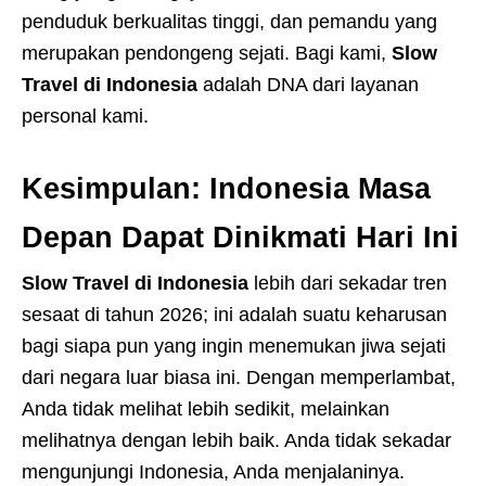
penduduk berkualitas tinggi, dan pemandu yang
merupakan pendongeng sejati. Bagi kami,
Slow
Travel di Indonesia
adalah DNA dari layanan
personal kami.
Kesimpulan: Indonesia Masa
Depan Dapat Dinikmati Hari Ini
Slow Travel di Indonesia
lebih dari sekadar tren
sesaat di tahun 2026; ini adalah suatu keharusan
bagi siapa pun yang ingin menemukan jiwa sejati
dari negara luar biasa ini. Dengan memperlambat,
Anda tidak melihat lebih sedikit, melainkan
melihatnya dengan lebih baik. Anda tidak sekadar
mengunjungi Indonesia, Anda menjalaninya.