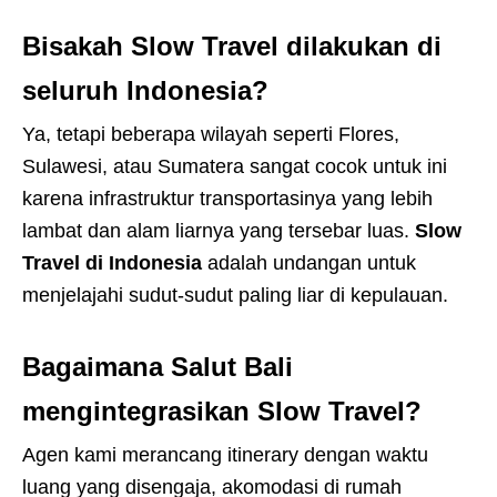
Bisakah Slow Travel dilakukan di
seluruh Indonesia?
Ya, tetapi beberapa wilayah seperti Flores,
Sulawesi, atau Sumatera sangat cocok untuk ini
karena infrastruktur transportasinya yang lebih
lambat dan alam liarnya yang tersebar luas.
Slow
Travel di Indonesia
adalah undangan untuk
menjelajahi sudut-sudut paling liar di kepulauan.
Bagaimana Salut Bali
mengintegrasikan Slow Travel?
Agen kami merancang itinerary dengan waktu
luang yang disengaja, akomodasi di rumah