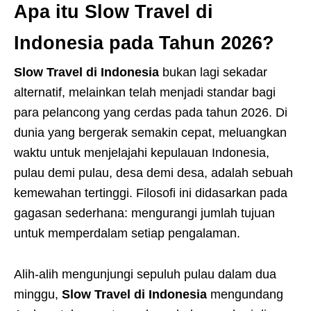
Apa itu Slow Travel di
Indonesia pada Tahun 2026?
Slow Travel di Indonesia
bukan lagi sekadar
alternatif, melainkan telah menjadi standar bagi
para pelancong yang cerdas pada tahun 2026. Di
dunia yang bergerak semakin cepat, meluangkan
waktu untuk menjelajahi kepulauan Indonesia,
pulau demi pulau, desa demi desa, adalah sebuah
kemewahan tertinggi. Filosofi ini didasarkan pada
gagasan sederhana: mengurangi jumlah tujuan
untuk memperdalam setiap pengalaman.
Alih-alih mengunjungi sepuluh pulau dalam dua
minggu,
Slow Travel di Indonesia
mengundang