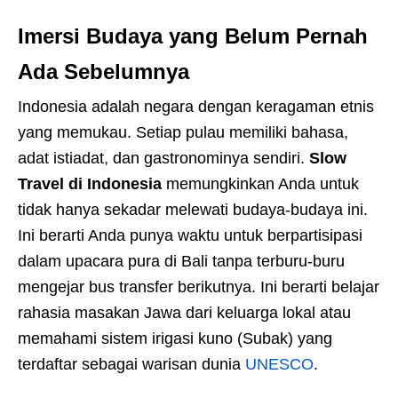
Imersi Budaya yang Belum Pernah
Ada Sebelumnya
Indonesia adalah negara dengan keragaman etnis
yang memukau. Setiap pulau memiliki bahasa,
adat istiadat, dan gastronominya sendiri.
Slow
Travel di Indonesia
memungkinkan Anda untuk
tidak hanya sekadar melewati budaya-budaya ini.
Ini berarti Anda punya waktu untuk berpartisipasi
dalam upacara pura di Bali tanpa terburu-buru
mengejar bus transfer berikutnya. Ini berarti belajar
rahasia masakan Jawa dari keluarga lokal atau
memahami sistem irigasi kuno (Subak) yang
terdaftar sebagai warisan dunia
UNESCO
.