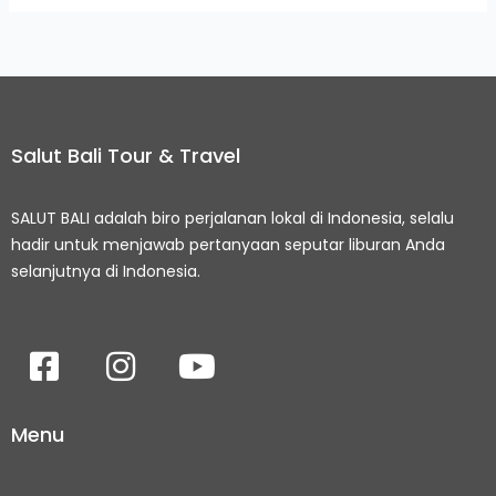
Salut Bali Tour & Travel
SALUT BALI adalah biro perjalanan lokal di Indonesia, selalu
hadir untuk menjawab pertanyaan seputar liburan Anda
selanjutnya di Indonesia.
F
I
Y
a
n
o
c
s
u
Menu
e
t
t
b
a
u