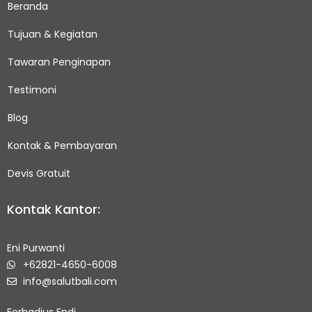
Beranda
o
g
b
o
r
e
Tujuan & Kegiatan
k
a
Tawaran Penginapan
-
m
Testimoni
s
q
Blog
u
Kontak & Pembayaran
a
Devis Gratuit
r
e
Kontak Kantor:
Eni Purwanti
+62821-4650-6008
info@salutbali.com