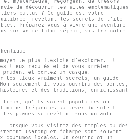
e et mystérieuse, regorgeant de trésors
envie de découvrir les sites emblématiques
ntiers battus ? Ce guide est votre
quilibrée, révélant les secrets de l'île
ables. Préparez-vous à vivre une aventure
lus sur votre futur séjour, visitez notre
thentique
moyen le plus flexible d'explorer. Il
es lieux reculés et de vous arrêter
 prudent et portez un casque.
r les lieux vraiment secrets, un guide
Non seulement il vous ouvrira des portes,
histoires et des traditions, enrichissant
 lieux, qu'ils soient populaires ou
t moins fréquentés au lever du soleil.
 les plages se révèlent sous un autre
: Lorsque vous visitez des temples ou des
stement (sarong et écharpe sont souvent
x coutumes locales. Un sourire et un