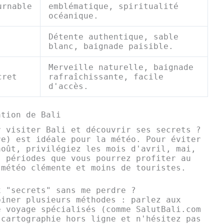
urnable
emblématique, spiritualité
océanique.
Détente authentique, sable
blanc, baignade paisible.
Merveille naturelle, baignade
cret
rafraîchissante, facile
d'accès.
ation de Bali
r visiter Bali et découvrir ses secrets ?
re) est idéale pour la météo. Pour éviter
août, privilégiez les mois d'avril, mai,
s périodes que vous pourrez profiter au
 météo clémente et moins de touristes.
x "secrets" sans me perdre ?
biner plusieurs méthodes : parlez aux
e voyage spécialisés (comme SalutBali.com
 cartographie hors ligne et n'hésitez pas