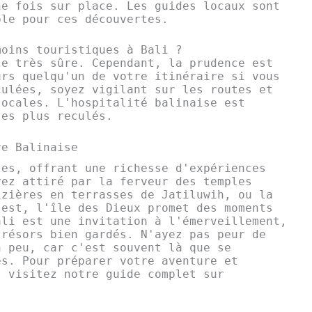
ne fois sur place. Les guides locaux sont
ble pour ces découvertes.
moins touristiques à Bali ?
le très sûre. Cependant, la prudence est
urs quelqu'un de votre itinéraire si vous
culées, soyez vigilant sur les routes et
locales. L'hospitalité balinaise est
les plus reculés.
re Balinaise
tes, offrant une richesse d'expériences
yez attiré par la ferveur des temples
izières en terrasses de Jatiluwih, ou la
'est, l'île des Dieux promet des moments
ali est une invitation à l'émerveillement,
trésors bien gardés. N'ayez pas peur de
n peu, car c'est souvent là que se
es. Pour préparer votre aventure et
, visitez notre guide complet sur