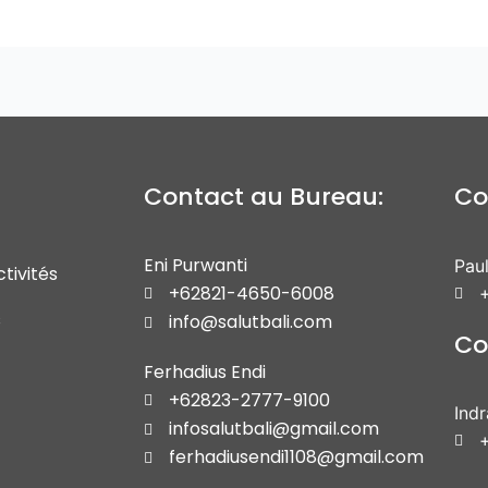
Contact au Bureau:
Co
Eni Purwanti
Paul
tivités
+62821-4650-6008
+
s
info@salutbali.com
Co
Ferhadius Endi
+62823-2777-9100
Ind
infosalutbali@gmail.com
ferhadiusendi1108@gmail.com