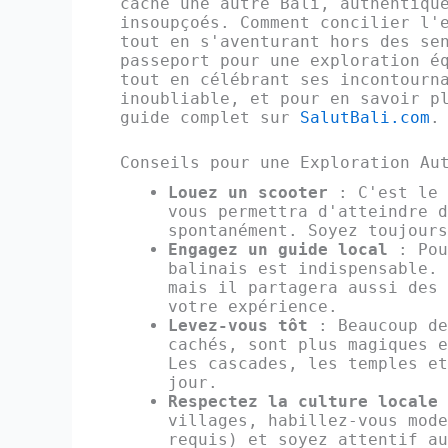
cache une autre Bali, authentiqu
insoupçoés. Comment concilier l'
tout en s'aventurant hors des se
passeport pour une exploration é
tout en célébrant ses incontourn
inoubliable, et pour en savoir p
guide complet sur
SalutBali.com
.
Conseils pour une Exploration Au
Louez un scooter
: C'est le 
vous permettra d'atteindre d
spontanément. Soyez toujours
Engagez un guide local
: Pou
balinais est indispensable. 
mais il partagera aussi des 
votre expérience.
Levez-vous tôt
: Beaucoup de
cachés, sont plus magiques e
Les cascades, les temples et
jour.
Respectez la culture locale
villages, habillez-vous mode
requis) et soyez attentif au