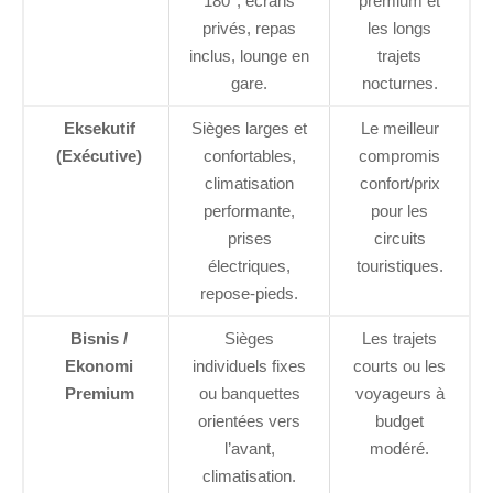
180°, écrans
premium et
privés, repas
les longs
inclus, lounge en
trajets
gare.
nocturnes.
Eksekutif
Sièges larges et
Le meilleur
(Exécutive)
confortables,
compromis
climatisation
confort/prix
performante,
pour les
prises
circuits
électriques,
touristiques.
repose-pieds.
Bisnis /
Sièges
Les trajets
Ekonomi
individuels fixes
courts ou les
Premium
ou banquettes
voyageurs à
orientées vers
budget
l’avant,
modéré.
climatisation.