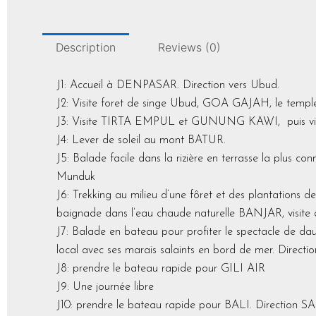
Description
Reviews (0)
J1: Accueil à DENPASAR. Direction vers Ubud.
J2: Visite foret de singe Ubud, GOA GAJAH, le te
J3: Visite TIRTA EMPUL et GUNUNG KAWI, puis 
J4: Lever de soleil au mont BATUR.
J5: Balade facile dans la rizière en terrasse la plus
Munduk
J6: Trekking au milieu d’une fôret et des plantation
baignade dans l’eau chaude naturelle BANJAR, visite 
J7: Balade en bateau pour profiter le spectacle de daup
local avec ses marais salaints en bord de mer. Direct
J8: prendre le bateau rapide pour GILI AIR
J9: Une journée libre
J10: prendre le bateau rapide pour BALI. Direction 