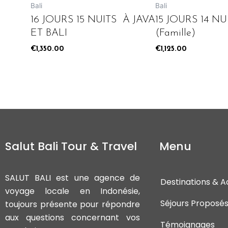
Bali
Bali
16 JOURS 15 NUITS À JAVA
15 JOURS 14 NU
ET BALI
(Famille)
€
1,350.00
€
1,125.00
Salut Bali Tour & Travel
Menu
SALUT BALI est une agence de
Destinations & Ac
voyage locale en Indonésie,
Séjours Proposé
toujours présente pour répondre
aux questions concernant vos
Témoignages