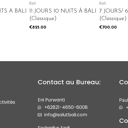
Bali
Bali
ITS A BALI
11 JOURS 10 NUITS À BALI
7 JOURS/ 
(Classique)
(Classique)
€
825.00
€
700.00
Contact au Bureau:
Co
Eni Purwanti
Paul
tivités
+62821-4650-6008
+
s
info@salutbali.com
Co
Ferhadius Endi