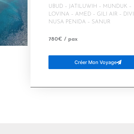
UBUD – JATILUWIH – MUNDUK –
LOVINA – AMED – GILI AIR – DI
NUSA PENIDA – SANUR
780€ / pax
Créer Mon Voyage