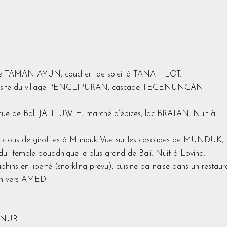
mple TAMAN AYUN, coucher de soleil à TANAH LOT.
visite du village PENGLIPURAN, cascade TEGENUNGAN.
 connue de Bali JATILUWIH, marché d’épices, lac BRATAN, Nuit à
s de clous de giroffles à Munduk Vue sur les cascades de MUNDUK,
du temple bouddhique le plus grand de Bali. Nuit à Lovina.
hins en liberté (snorkling prevu), cuisine balinaise dans un restaur
ion vers AMED.
SANUR