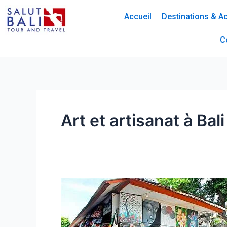
Skip
Accueil
Destinations & Ac
to
content
C
Art et artisanat à Bali
Les
8
Marchés
Traditionnels