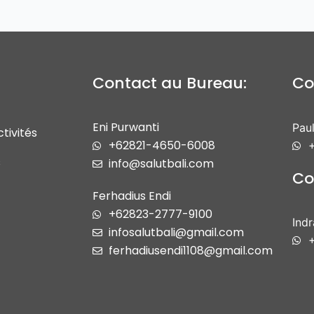
Contact au Bureau:
Co
Eni Purwanti
Paul
tivités
+62821-4650-6008
+
s
info@salutbali.com
Co
Ferhadius Endi
+62823-2777-9100
Ind
infosalutbali@gmail.com
ferhadiusendi1108@gmail.com