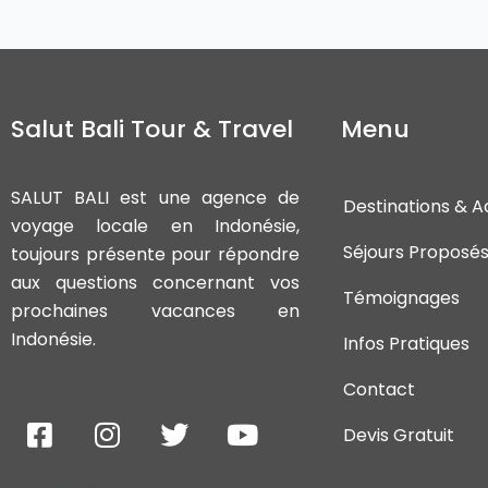
Salut Bali Tour & Travel
Menu
SALUT BALI est une agence de
Destinations & Ac
voyage locale en Indonésie,
Séjours Proposé
toujours présente pour répondre
aux questions concernant vos
Témoignages
prochaines vacances en
Indonésie.
Infos Pratiques
Contact
F
I
T
Y
Devis Gratuit
a
n
w
o
c
s
i
u