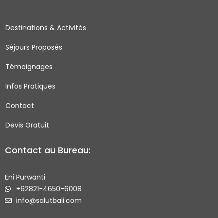
b
a
t
u
o
g
e
b
Destinations & Activités
o
r
r
e
Séjours Proposés
k
a
-
m
Témoignages
s
q
Infos Pratiques
u
Contact
a
r
Devis Gratuit
e
Contact au Bureau:
Eni Purwanti
+62821-4650-6008
info@salutbali.com