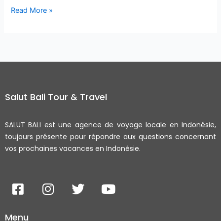
Read More »
Salut Bali Tour & Travel
SALUT BALI est une agence de voyage locale en Indonésie,
toujours présente pour répondre aux questions concernant
vos prochaines vacances en Indonésie.
F
I
T
Y
a
n
w
o
c
s
i
u
Menu
e
t
t
t