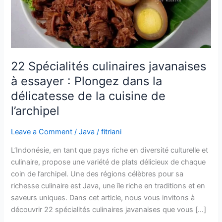
Plongez
dans
la
délicatesse
de
la
22 Spécialités culinaires javanaises
cuisine
à essayer : Plongez dans la
de
délicatesse de la cuisine de
l’archipel
l’archipel
Leave a Comment
/
Java
/
fitriani
L’Indonésie, en tant que pays riche en diversité culturelle et
culinaire, propose une variété de plats délicieux de chaque
coin de l’archipel. Une des régions célèbres pour sa
richesse culinaire est Java, une île riche en traditions et en
saveurs uniques. Dans cet article, nous vous invitons à
découvrir 22 spécialités culinaires javanaises que vous […]