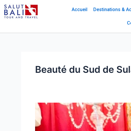
Skip
Accueil
Destinations & Ac
to
content
C
Beauté du Sud de Su
Les
6
charmes
de