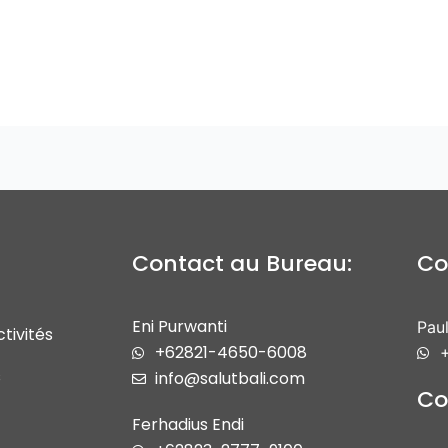
]
Contact au Bureau:
Co
Eni Purwanti
Paul
tivités
+62821-4650-6008
+
s
info@salutbali.com
Co
Ferhadius Endi