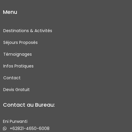
c
s
i
u
Menu
e
t
t
t
b
a
t
u
o
g
e
b
Destinations & Activités
o
r
r
e
Séjours Proposés
k
a
-
m
Témoignages
s
q
Infos Pratiques
u
Contact
a
r
Devis Gratuit
e
Contact au Bureau:
Eni Purwanti
+62821-4650-6008