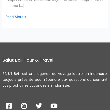
charme […]
Read More »
Salut Bali Tour & Travel
SALUT BALI est une agence de voyage locale en Indonésie,
toujours présente pour répondre aux questions concernant
vos prochaines vacances en Indonésie.
F
I
T
Y
a
n
w
o