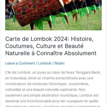
Culture
et
Beauté
Naturelle
à
Connaître
Absolument
Carte de Lombok 2024: Histoire,
Coutumes, Culture et Beauté
Naturelle à Connaître Absolument
Leave a Comment
/
Lombok
/
fitriani
L’île de Lombok, un joyau au cœur de Nusa Tenggara Barat,
en Indonésie, émet un charme extraordinaire avec une
combinaison de richesses historiques, coutumières,
culturelles et une beauté naturelle captivante. Non
seulement une simple destination touristique, Lombok est
devenue une incontournable pour les voyageurs en quête
d’expériences uniques. Une façon de mieux comprendre le