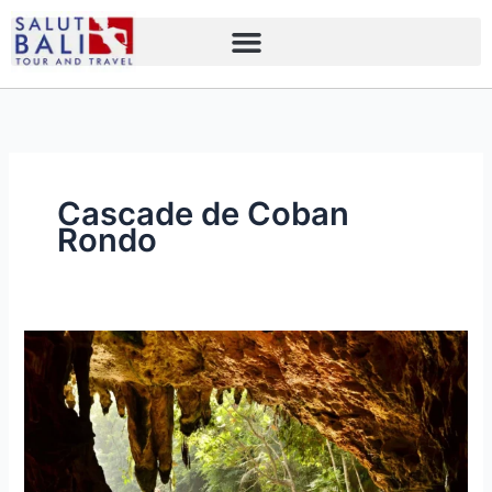
Skip
to
content
Cascade de Coban
Rondo
Découvrir
9
Endroits
Cachés
à
Java