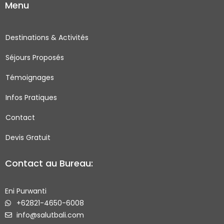
Menu
e
t
t
t
b
a
t
u
o
g
e
b
Destinations & Activités
o
r
r
e
Séjours Proposés
k
a
-
m
Témoignages
s
q
Infos Pratiques
u
Contact
a
r
Devis Gratuit
e
Contact au Bureau:
Eni Purwanti
+62821-4650-6008
info@salutbali.com