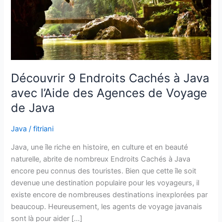
avec
l’Aide
des
Agences
de
Voyage
de
Découvrir 9 Endroits Cachés à Java
Java
avec l’Aide des Agences de Voyage
de Java
Java
/
fitriani
Java, une île riche en histoire, en culture et en beauté
naturelle, abrite de nombreux Endroits Cachés à Java
encore peu connus des touristes. Bien que cette île soit
devenue une destination populaire pour les voyageurs, il
existe encore de nombreuses destinations inexplorées par
beaucoup. Heureusement, les agents de voyage javanais
sont là pour aider […]