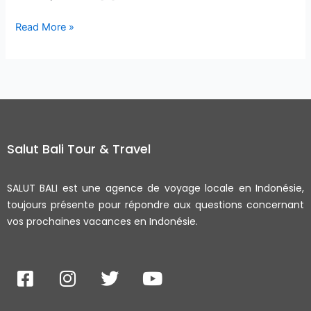
Read More »
Salut Bali Tour & Travel
SALUT BALI est une agence de voyage locale en Indonésie,
toujours présente pour répondre aux questions concernant
vos prochaines vacances en Indonésie.
F
I
T
Y
a
n
w
o
c
s
i
u