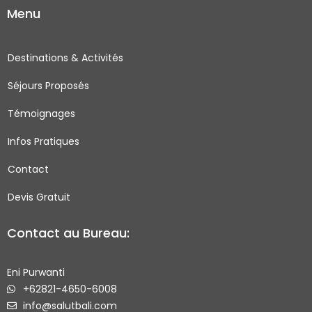
Menu
e
t
t
t
b
a
t
u
o
g
e
b
Destinations & Activités
o
r
r
e
Séjours Proposés
k
a
-
m
Témoignages
s
q
Infos Pratiques
u
Contact
a
r
Devis Gratuit
e
Contact au Bureau:
Eni Purwanti
+62821-4650-6008
info@salutbali.com