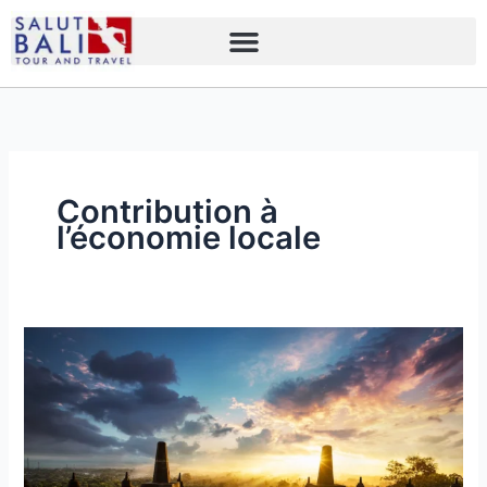
Skip
to
content
Contribution à
l’économie locale
15
Avantages
d’Utiliser
les
Services
d’une