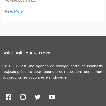
voyage locale à […]
Read More »
Salut Bali Tour & Travel
SALUT BALI est une agence de voyage locale en Indonésie,
toujours présente pour répondre aux questions concernant
vos prochaines vacances en Indonésie.
F
I
T
Y
a
n
w
o
c
s
i
u