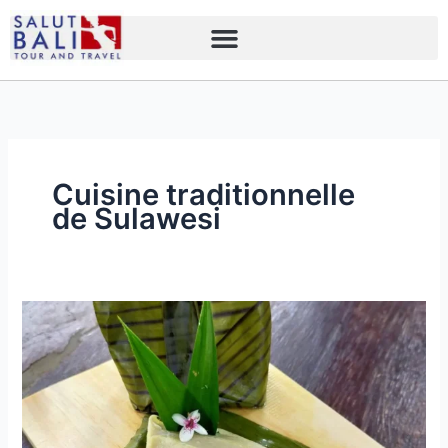
Skip
to
content
Cuisine traditionnelle
de Sulawesi
18
spécialités
culinaires
du
Sud
de