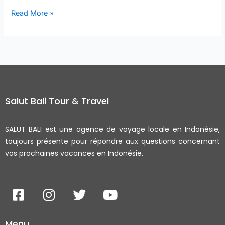
Read More »
Salut Bali Tour & Travel
SALUT BALI est une agence de voyage locale en Indonésie,
toujours présente pour répondre aux questions concernant
vos prochaines vacances en Indonésie.
F
I
T
Y
a
n
w
o
c
s
i
u
Menu