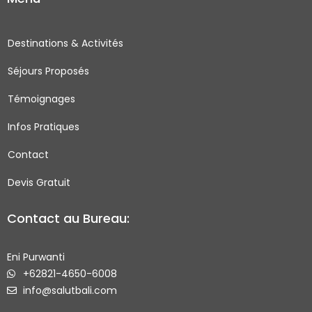
e
t
t
t
b
a
t
u
o
g
e
b
Destinations & Activités
o
r
r
e
Séjours Proposés
k
a
-
m
Témoignages
s
q
Infos Pratiques
u
Contact
a
r
Devis Gratuit
e
Contact au Bureau:
Eni Purwanti
+62821-4650-6008
info@salutbali.com