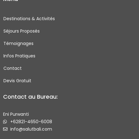
e
t
t
t
b
a
t
u
o
g
e
b
Destinations & Activités
o
r
r
e
Séjours Proposés
k
a
-
m
Témoignages
s
q
Infos Pratiques
u
Contact
a
r
Devis Gratuit
e
Contact au Bureau:
Eni Purwanti
+62821-4650-6008
info@salutbali.com