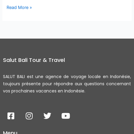
Read More »
Salut Bali Tour & Travel
SALUT BALI est une agence de voyage locale en Indonésie,
toujours présente pour répondre aux questions concernant
vos prochaines vacances en Indonésie.
F
I
T
Y
a
n
w
o
c
s
i
u
Menu