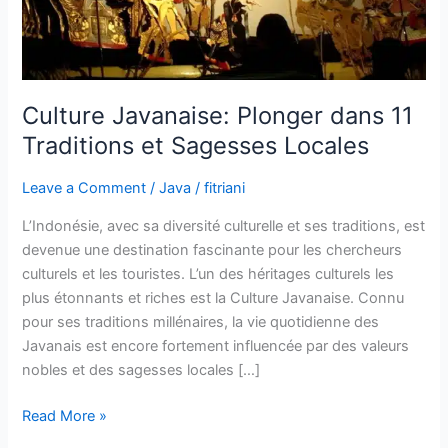
et
Sagesses
Locales
Culture Javanaise: Plonger dans 11
Traditions et Sagesses Locales
Leave a Comment
/
Java
/
fitriani
L’Indonésie, avec sa diversité culturelle et ses traditions, est
devenue une destination fascinante pour les chercheurs
culturels et les touristes. L’un des héritages culturels les
plus étonnants et riches est la Culture Javanaise. Connu
pour ses traditions millénaires, la vie quotidienne des
Javanais est encore fortement influencée par des valeurs
nobles et des sagesses locales […]
Read More »