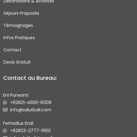
Destinations & Activités
o
r
r
e
Séjours Proposés
k
a
-
m
Témoignages
s
q
Infos Pratiques
u
Contact
a
r
Devis Gratuit
e
Contact au Bureau:
Eni Purwanti
+62821-4650-6008
info@salutbali.com
Ferhadius Endi
+62823-2777-9100