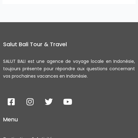
Salut Bali Tour & Travel
SALUT BALI est une agence de voyage locale en Indonésie,
toujours présente pour répondre aux questions concernant
vos prochaines vacances en Indonésie.
F
I
T
Y
a
n
w
o
c
s
i
u
Menu
e
t
t
t
b
a
t
u
o
g
e
b