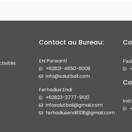
Contact au Bureau:
Co
Eni Purwanti
Paul
tivités
+62821-4650-6008
+
s
info@salutbali.com
Co
Ferhadius Endi
+62823-2777-9100
Ind
infosalutbali@gmail.com
ferhadiusendi1108@gmail.com