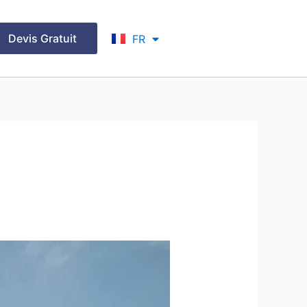
EN
Devis Gratuit
FR
ID