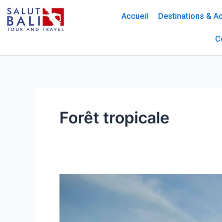
Skip
Accueil
Destinations & Ac
to
content
C
Forêt tropicale
Le
Rafting
à
Sumatra