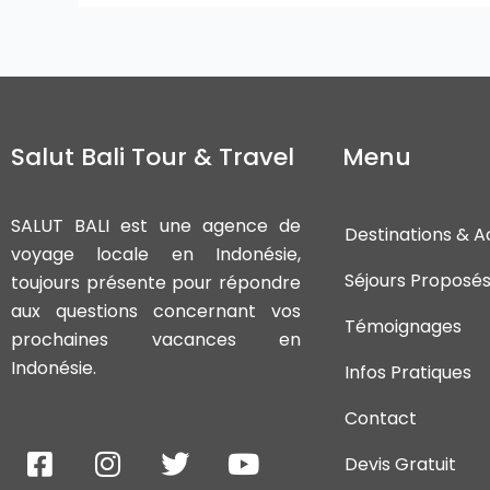
Salut Bali Tour & Travel
Menu
SALUT BALI est une agence de
Destinations & Ac
voyage locale en Indonésie,
Séjours Proposé
toujours présente pour répondre
aux questions concernant vos
Témoignages
prochaines vacances en
Indonésie.
Infos Pratiques
Contact
F
I
T
Y
Devis Gratuit
a
n
w
o