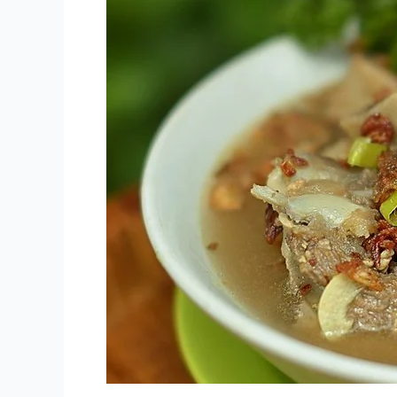
et
Gili
:
7
Spécialités
Culinaires
Locales
de
Lombok