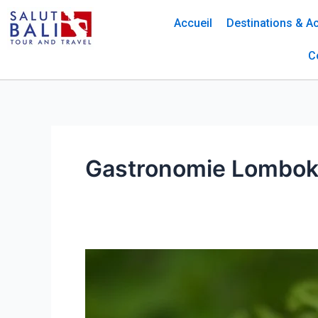
Skip
Accueil
Destinations & Ac
to
content
C
Gastronomie Lombo
Tour
Culinaire
à
Lombok