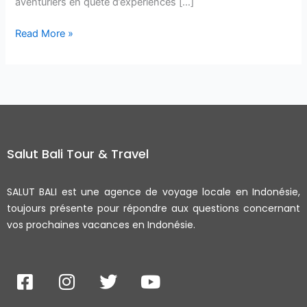
aventuriers en quête d’expériences […]
Read More »
Salut Bali Tour & Travel
SALUT BALI est une agence de voyage locale en Indonésie,
toujours présente pour répondre aux questions concernant
vos prochaines vacances en Indonésie.
F
I
T
Y
a
n
w
o