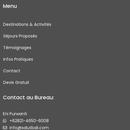
c
s
i
u
Menu
e
t
t
t
b
a
t
u
o
g
e
b
Destinations & Activités
o
r
r
e
Séjours Proposés
k
a
-
m
Témoignages
s
q
Infos Pratiques
u
Contact
a
r
Devis Gratuit
e
Contact au Bureau:
Eni Purwanti
+62821-4650-6008
info@salutbali.com