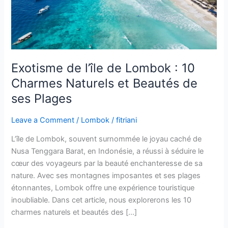
Charmes
Naturels
et
Beautés
de
ses
Exotisme de l’île de Lombok : 10
Plages
Charmes Naturels et Beautés de
ses Plages
Leave a Comment
/
Lombok
/
fitriani
L’île de Lombok, souvent surnommée le joyau caché de
Nusa Tenggara Barat, en Indonésie, a réussi à séduire le
cœur des voyageurs par la beauté enchanteresse de sa
nature. Avec ses montagnes imposantes et ses plages
étonnantes, Lombok offre une expérience touristique
inoubliable. Dans cet article, nous explorerons les 10
charmes naturels et beautés des […]