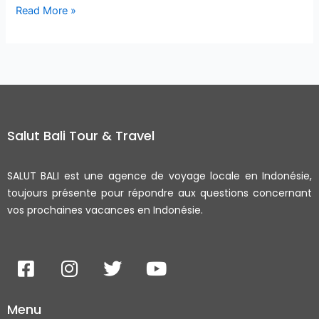
Read More »
Salut Bali Tour & Travel
SALUT BALI est une agence de voyage locale en Indonésie,
toujours présente pour répondre aux questions concernant
vos prochaines vacances en Indonésie.
F
I
T
Y
a
n
w
o
c
s
i
u
Menu
e
t
t
t