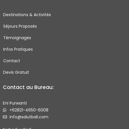
b
a
t
u
o
g
e
b
Destinations & Activités
o
r
r
e
Séjours Proposés
k
a
-
m
Témoignages
s
q
Infos Pratiques
u
Contact
a
r
Devis Gratuit
e
Contact au Bureau:
Eni Purwanti
+62821-4650-6008
info@salutbali.com