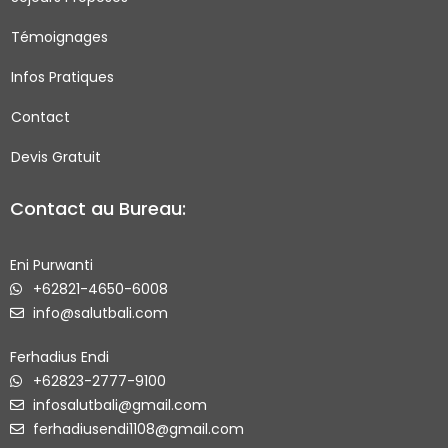
k
a
-
m
Témoignages
s
q
Infos Pratiques
u
Contact
a
r
Devis Gratuit
e
Contact au Bureau:
Eni Purwanti
+62821-4650-6008
info@salutbali.com
Ferhadius Endi
+62823-2777-9100
infosalutbali@gmail.com
ferhadiusendi1108@gmail.com