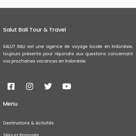
Salut Bali Tour & Travel
SALUT BALI est une agence de voyage locale en Indonésie,
toujours présente pour répondre aux questions concernant
vos prochaines vacances en Indonésie.
F
I
T
Y
a
n
w
o
c
s
i
u
Menu
e
t
t
t
b
a
t
u
o
g
e
b
Destinations & Activités
o
r
r
e
Séjours Proposés