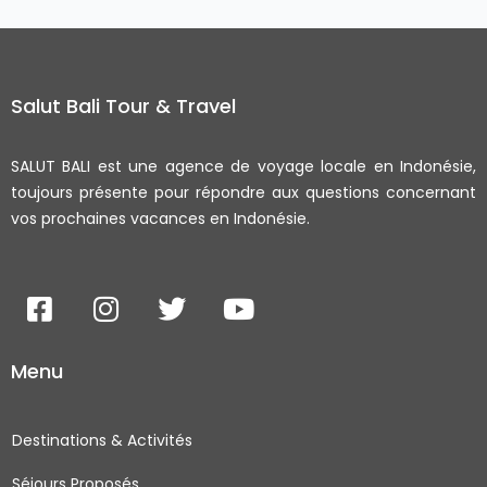
Salut Bali Tour & Travel
SALUT BALI est une agence de voyage locale en Indonésie,
toujours présente pour répondre aux questions concernant
vos prochaines vacances en Indonésie.
F
I
T
Y
a
n
w
o
c
s
i
u
Menu
e
t
t
t
b
a
t
u
o
g
e
b
Destinations & Activités
o
r
r
e
Séjours Proposés