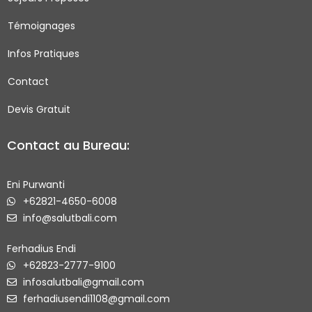
k
a
-
m
Témoignages
s
q
Infos Pratiques
u
Contact
a
r
Devis Gratuit
e
Contact au Bureau:
Eni Purwanti
+62821-4650-6008
info@salutbali.com
Ferhadius Endi
+62823-2777-9100
infosalutbali@gmail.com
ferhadiusendi1108@gmail.com