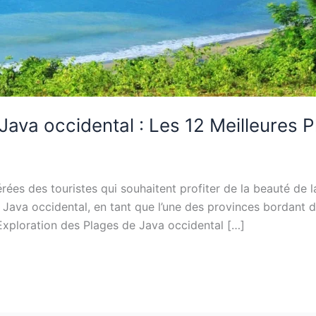
Java occidental : Les 12 Meilleures 
ées des touristes qui souhaitent profiter de la beauté de la 
ava occidental, en tant que l’une des provinces bordant di
Exploration des Plages de Java occidental […]