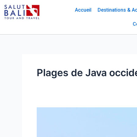
Skip
Accueil
Destinations & Ac
to
content
C
Plages de Java occid
Exploration
des
Plages
de