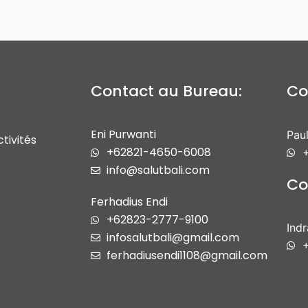
Contact au Bureau:
Co
Eni Purwanti
Paul
tivités
+62821-4650-6008
+
s
info@salutbali.com
Co
Ferhadius Endi
+62823-2777-9100
Ind
infosalutbali@gmail.com
ferhadiusendi1108@gmail.com