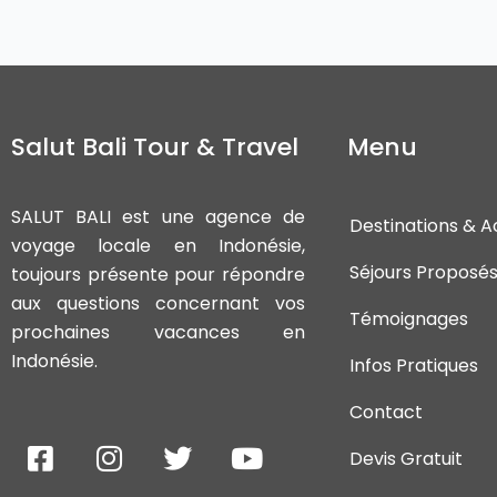
Salut Bali Tour & Travel
Menu
SALUT BALI est une agence de
Destinations & Ac
voyage locale en Indonésie,
Séjours Proposé
toujours présente pour répondre
aux questions concernant vos
Témoignages
prochaines vacances en
Indonésie.
Infos Pratiques
Contact
F
I
T
Y
Devis Gratuit
a
n
w
o