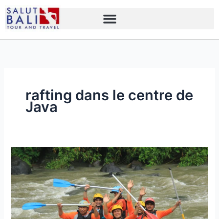
Skip
to
content
rafting dans le centre de
Java
Exploration
de
7
endroits
pour
faire