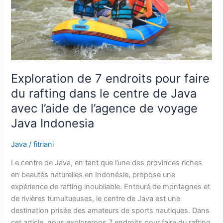
du
rafting
dans
le
centre
de
Java
Exploration de 7 endroits pour faire
avec
du rafting dans le centre de Java
l’aide
avec l’aide de l’agence de voyage
de
Java Indonesia
l’agence
de
Java
/
fitriani
voyage
Java
Le centre de Java, en tant que l’une des provinces riches
Indonesia
en beautés naturelles en Indonésie, propose une
expérience de rafting inoubliable. Entouré de montagnes et
de rivières tumultueuses, le centre de Java est une
destination prisée des amateurs de sports nautiques. Dans
cet article, nous explorerons 7 endroits pour faire du rafting