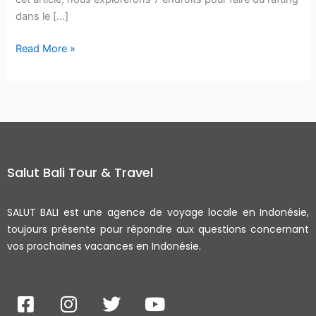
dans le […]
Read More »
Salut Bali Tour & Travel
SALUT BALI est une agence de voyage locale en Indonésie,
toujours présente pour répondre aux questions concernant
vos prochaines vacances en Indonésie.
F
I
T
Y
a
n
w
o