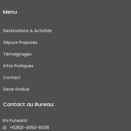
c
s
i
u
Menu
e
t
t
t
b
a
t
u
o
g
e
b
Destinations & Activités
o
r
r
e
Séjours Proposés
k
a
-
m
Témoignages
s
q
Infos Pratiques
u
Contact
a
r
Devis Gratuit
e
Contact au Bureau:
Eni Purwanti
+62821-4650-6008