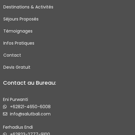
o
g
e
b
Destinations & Activités
o
r
r
e
Séjours Proposés
k
a
-
m
Témoignages
s
q
Infos Pratiques
u
Contact
a
r
Devis Gratuit
e
Contact au Bureau:
Eni Purwanti
+62821-4650-6008
info@salutbali.com
Ferhadius Endi
+62823-2777-9100