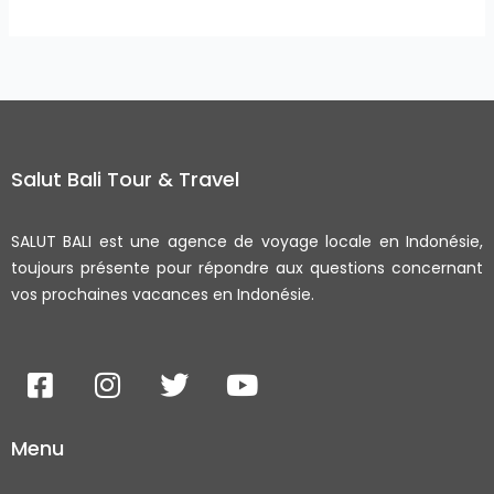
Salut Bali Tour & Travel
SALUT BALI est une agence de voyage locale en Indonésie,
toujours présente pour répondre aux questions concernant
vos prochaines vacances en Indonésie.
F
I
T
Y
a
n
w
o
c
s
i
u
Menu
e
t
t
t
b
a
t
u