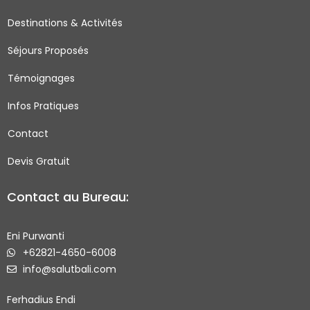
b
a
t
u
o
g
e
b
Destinations & Activités
o
r
r
e
Séjours Proposés
k
a
-
m
Témoignages
s
q
Infos Pratiques
u
Contact
a
r
Devis Gratuit
e
Contact au Bureau:
Eni Purwanti
+62821-4650-6008
info@salutbali.com
Ferhadius Endi