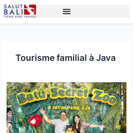
Skip
to
content
Tourisme familial à Java
Tourisme
familial
à
Java
:
12
Activités