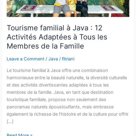
Adaptées
à
Tous
les
Tourisme familial à Java : 12
Membres
Activités Adaptées à Tous les
de
Membres de la Famille
la
Famille
Leave a Comment
/
Java
/
fitriani
Le tourisme familial à Java offre une combinaison
harmonieuse entre la beauté naturelle, la diversité culturelle
et des activités divertissantes adaptées à tous les
membres de la famille. Java, en tant que destination
touristique familiale, propose non seulement des
panoramas naturels époustouflants, mais embrasse
également la richesse de l’histoire et de la culture pour offrir
[…]
Read More »