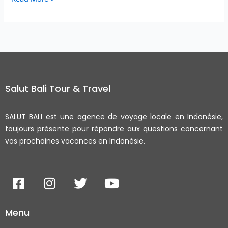
Salut Bali Tour & Travel
SALUT BALI est une agence de voyage locale en Indonésie,
toujours présente pour répondre aux questions concernant
vos prochaines vacances en Indonésie.
F
I
T
Y
a
n
w
o
c
s
i
u
Menu
e
t
t
t