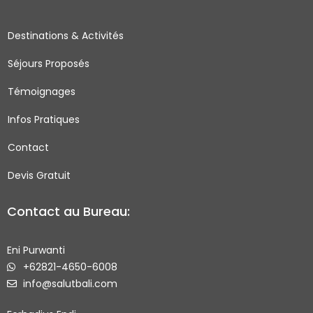
b
a
t
u
o
g
e
b
Destinations & Activités
o
r
r
e
Séjours Proposés
k
a
-
m
Témoignages
s
q
Infos Pratiques
u
Contact
a
r
Devis Gratuit
e
Contact au Bureau:
Eni Purwanti
+62821-4650-6008
info@salutbali.com