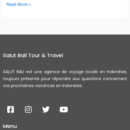
Read More »
Salut Bali Tour & Travel
SALUT BALI est une agence de voyage locale en Indonésie,
toujours présente pour répondre aux questions concernant
vos prochaines vacances en Indonésie.
F
I
T
Y
a
n
w
o
c
s
i
u
Menu
e
t
t
t