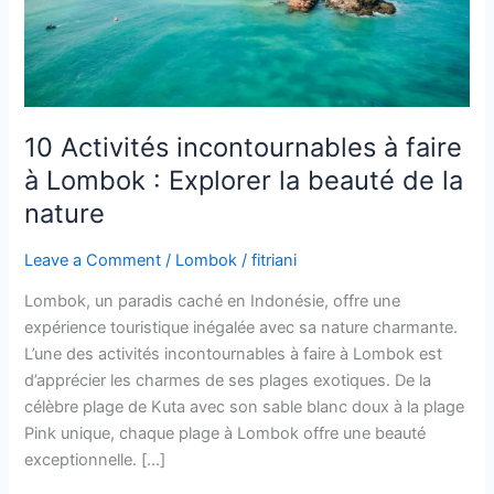
:
Explorer
la
beauté
de
la
10 Activités incontournables à faire
nature
à Lombok : Explorer la beauté de la
nature
Leave a Comment
/
Lombok
/
fitriani
Lombok, un paradis caché en Indonésie, offre une
expérience touristique inégalée avec sa nature charmante.
L’une des activités incontournables à faire à Lombok est
d’apprécier les charmes de ses plages exotiques. De la
célèbre plage de Kuta avec son sable blanc doux à la plage
Pink unique, chaque plage à Lombok offre une beauté
exceptionnelle. […]