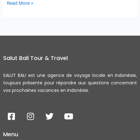
Read More »
Salut Bali Tour & Travel
SALUT BALI est une agence de voyage locale en Indonésie,
toujours présente pour répondre aux questions concernant
vos prochaines vacances en Indonésie.
F
I
T
Y
a
n
w
o
c
s
i
u
Menu
e
t
t
t