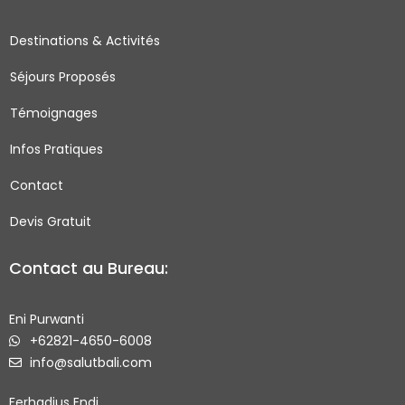
b
a
t
u
o
g
e
b
Destinations & Activités
o
r
r
e
Séjours Proposés
k
a
-
m
Témoignages
s
q
Infos Pratiques
u
Contact
a
r
Devis Gratuit
e
Contact au Bureau:
Eni Purwanti
+62821-4650-6008
info@salutbali.com
Ferhadius Endi