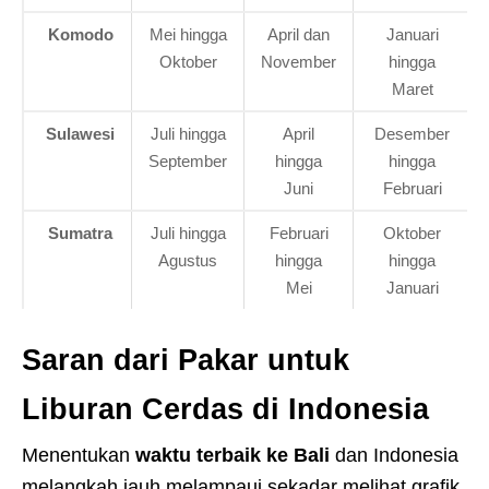
Komodo
Mei hingga
April dan
Januari
Oktober
November
hingga
Maret
Sulawesi
Juli hingga
April
Desember
September
hingga
hingga
Juni
Februari
Sumatra
Juli hingga
Februari
Oktober
Agustus
hingga
hingga
Mei
Januari
Saran dari Pakar untuk
Liburan Cerdas di Indonesia
Menentukan
waktu terbaik ke Bali
dan Indonesia
melangkah jauh melampaui sekadar melihat grafik