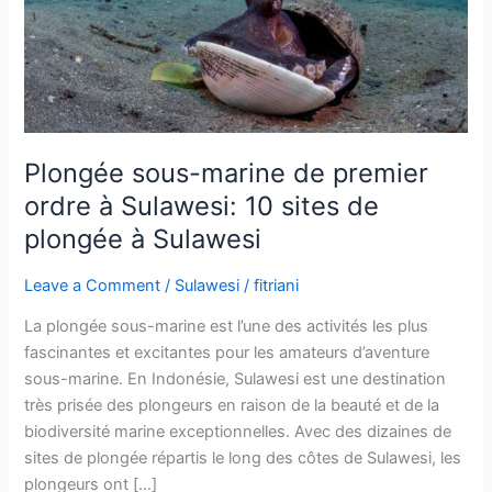
à
Sulawesi:
10
sites
de
plongée
à
Plongée sous-marine de premier
Sulawesi
ordre à Sulawesi: 10 sites de
plongée à Sulawesi
Leave a Comment
/
Sulawesi
/
fitriani
La plongée sous-marine est l’une des activités les plus
fascinantes et excitantes pour les amateurs d’aventure
sous-marine. En Indonésie, Sulawesi est une destination
très prisée des plongeurs en raison de la beauté et de la
biodiversité marine exceptionnelles. Avec des dizaines de
sites de plongée répartis le long des côtes de Sulawesi, les
plongeurs ont […]