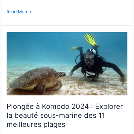
Read More »
Plongée
à
Komodo
2024
:
Explorer
la
beauté
sous-
marine
Plongée à Komodo 2024 : Explorer
des
la beauté sous-marine des 11
11
meilleures
meilleures plages
plages