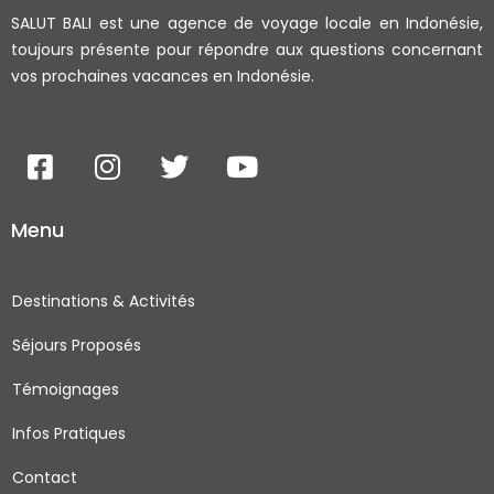
SALUT BALI est une agence de voyage locale en Indonésie,
toujours présente pour répondre aux questions concernant
vos prochaines vacances en Indonésie.
F
I
T
Y
a
n
w
o
c
s
i
u
Menu
e
t
t
t
b
a
t
u
o
g
e
b
Destinations & Activités
o
r
r
e
Séjours Proposés
k
a
-
m
Témoignages
s
q
Infos Pratiques
u
Contact