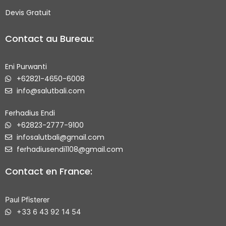
a
r
Devis Gratuit
e
Contact au Bureau:
Eni Purwanti
+62821-4650-6008
info@salutbali.com
Ferhadius Endi
+62823-2777-9100
infosalutbali@gmail.com
ferhadiusendi1108@gmail.com
Contact en France:
Paul Pfisterer
+33 6 43 92 14 54