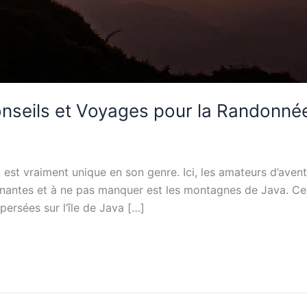
nseils et Voyages pour la Randonnée
, est vraiment unique en son genre. Ici, les amateurs d’avent
cinantes et à ne pas manquer est les montagnes de Java. C
ersées sur l’île de Java […]