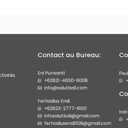
Contact au Bureau:
Co
Eni Purwanti
Paul
tivités
+62821-4650-6008
+
s
info@salutbali.com
Co
Ferhadius Endi
+62823-2777-9100
Ind
infosalutbali@gmail.com
ferhadiusendi1108@gmail.com