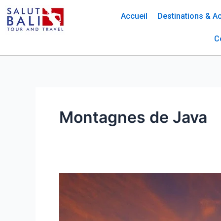
Skip
Accueil
Destinations & Ac
to
content
C
Montagnes de Java
10
Montagnes
de
Java