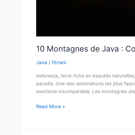
10 Montagnes de Java : Co
Java
/
fitriani
Indonesia, terre riche en beautés naturelles
paradis. Une des destinations les plus fas
exotisme incomparable. Les montagnes disp
Read More »