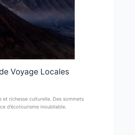
s de Voyage Locales
e et richesse culturelle. Des sommets
e d’écotourisme inoubliable.