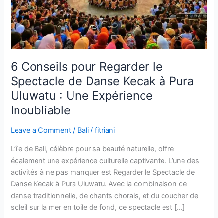
Danse
Kecak
à
Pura
Uluwatu
:
6 Conseils pour Regarder le
Une
Spectacle de Danse Kecak à Pura
Expérience
Uluwatu : Une Expérience
Inoubliable
Inoubliable
Leave a Comment
/
Bali
/
fitriani
L’île de Bali, célèbre pour sa beauté naturelle, offre
également une expérience culturelle captivante. L’une des
activités à ne pas manquer est Regarder le Spectacle de
Danse Kecak à Pura Uluwatu. Avec la combinaison de
danse traditionnelle, de chants chorals, et du coucher de
soleil sur la mer en toile de fond, ce spectacle est […]