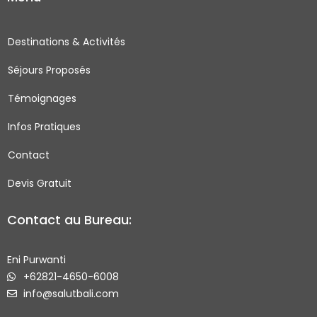
e
t
t
t
b
a
t
u
o
g
e
b
Destinations & Activités
o
r
r
e
Séjours Proposés
k
a
-
m
Témoignages
s
q
Infos Pratiques
u
Contact
a
r
Devis Gratuit
e
Contact au Bureau:
Eni Purwanti
+62821-4650-6008
info@salutbali.com