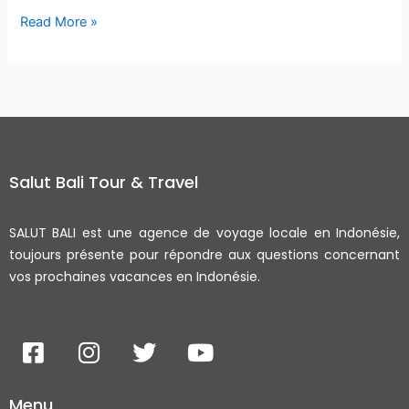
Read More »
Salut Bali Tour & Travel
SALUT BALI est une agence de voyage locale en Indonésie,
toujours présente pour répondre aux questions concernant
vos prochaines vacances en Indonésie.
F
I
T
Y
a
n
w
o
c
s
i
u
Menu